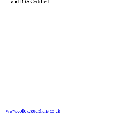
and BSA Certified
Contact College Guardians
Jane Eldridge
jane@collegeguardians.co.uk
www.collegeguardians.co.uk
College Guardians, College Road, Malvern, Worcestershire,
WR14 3DF