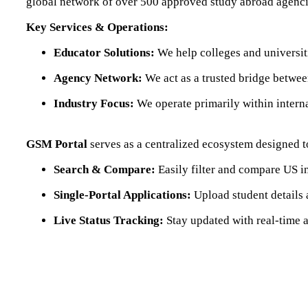
global network of over 500 approved study abroad agencies
Key Services & Operations:
Educator Solutions:
We help colleges and universiti
Agency Network:
We act as a trusted bridge betwe
Industry Focus:
We operate primarily within inter
GSM Portal
serves as a centralized ecosystem designed to
Search & Compare:
Easily filter and compare US in
Single-Portal Applications:
Upload student details 
Live Status Tracking:
Stay updated with real-time 