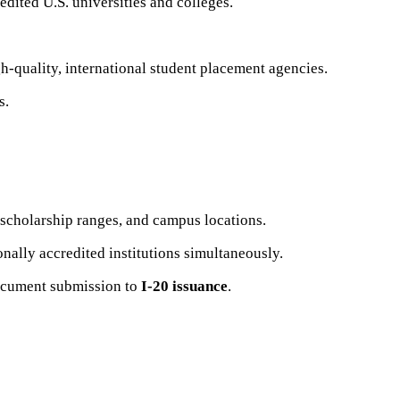
dited U.S. universities and colleges.
h-quality, international student placement agencies.
s.
e scholarship ranges, and campus locations.
nally accredited institutions simultaneously.
document submission to
I-20 issuance
.