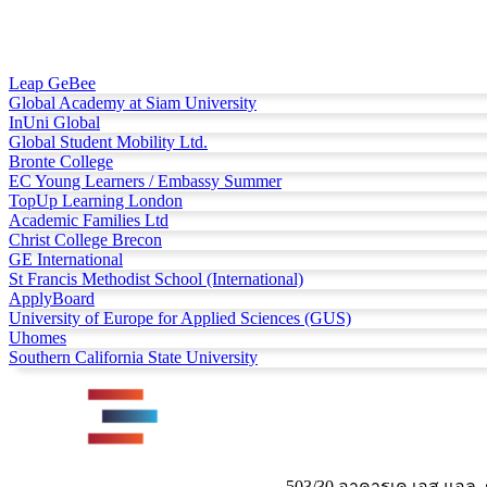
Leap GeBee
Global Academy at Siam University
InUni Global
Global Student Mobility Ltd.
Bronte College
EC Young Learners / Embassy Summer
TopUp Learning London
Academic Families Ltd
Christ College Brecon
GE International
St Francis Methodist School (International)
ApplyBoard
University of Europe for Applied Sciences (GUS)
Uhomes
Southern California State University
503/30 อาคารเค.เอส.แอล. 