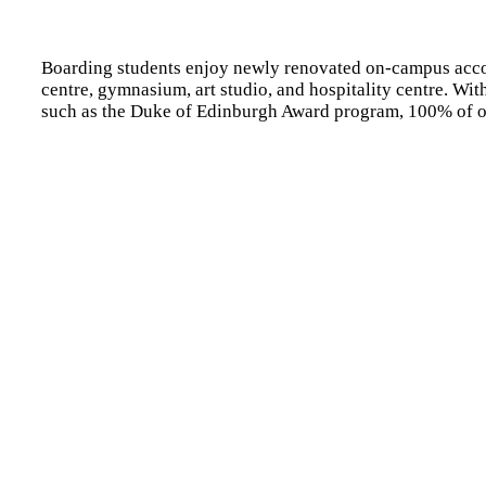
Boarding students enjoy newly renovated on-campus accomm
centre, gymnasium, art studio, and hospitality centre. Wi
such as the Duke of Edinburgh Award program, 100% of our 
Contact North Cedar Academy
Ms. Maia Nguyen
+84966996647