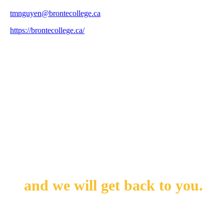
tmnguyen@brontecollege.ca
https://brontecollege.ca/
88 Bronte College Ct, Mississauga, ON L5B 1M9, Canada
Leave us your messages
and we will get back to you.