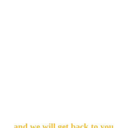
+6596569251
gordon.vanstone@pearson.com
https://pearsonpte.com/
9 N Buona Vista Dr, 13-05/06 The Metropo, The
Metropolis Tower One 13-05/06, Singapore 138588,
Singapore
Leave us your messages
and we will get back to you.