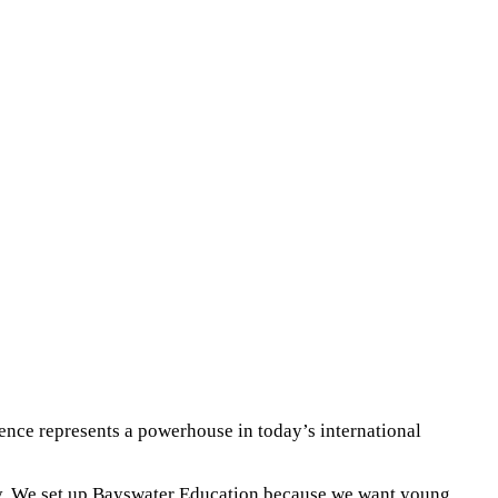
ence represents a powerhouse in today’s international
ry. We set up Bayswater Education because we want young