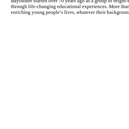
Bayswater started over 70 years ago as a group of bright-e
through life-changing educational experiences. More than 
enriching young people’s lives, whatever their backgroun
Contact Bayswater College