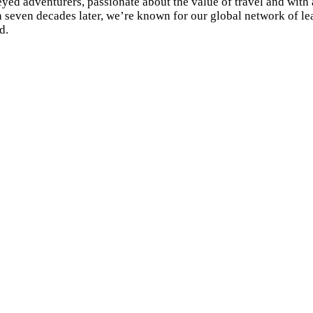
yed adventurers, passionate about the value of travel and with 
seven decades later, we’re known for our global network of lea
d.