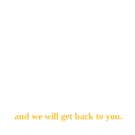
Lulu Chang
lulu@bayswater.ac
http://www.bayswater.ac
167 Queensway, London, WS 4SB
Leave us your messages
and we will get back to you.