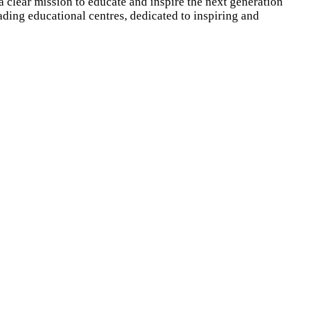
a clear mission to educate and inspire the next generation
ding educational centres, dedicated to inspiring and