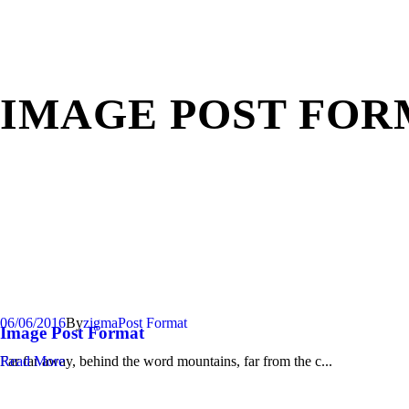
IMAGE POST FOR
06/06/2016
By
zigma
Post Format
Image Post Format
Far far away, behind the word mountains, far from the c...
Read More