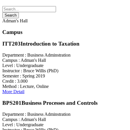
Adman's Hall
Campus
ITT203
Introduction to Taxation
Department :
Business Adminstration
Campus :
Adman's Hall
Level :
Undergraduate
Instructor :
Bruce Willis (PhD)
Semester :
Spring 2019
Credit :
3.000
Method :
Lecture, Online
More Detail
BPS201
Business Processes and Controls
Department :
Business Adminstration
Campus :
Adman's Hall
Level :
Undergraduate
Instructor :
Bruce Willis (PhD)