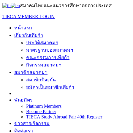
สมาคมไทยแนะแนวการศึกษาต่อต่างประเทศ
TIECA MEMBER LOGIN
หน้าแรก
เกี่ยวกับเทียก้า
ประวัติสมาคมฯ
มาตรฐานของสมาคมฯ
คณะกรรมการเทียก้า
กิจกรรมสมาคมฯ
สมาชิกสมาคมฯ
สมาชิกปัจจุบัน
สมัครเป็นสมาชิกเทียก้า
พันธมิตร
Platinum Members
Become Partner
TIECA Study Abroad Fair 40th Register
ข่าวสาร/กิจกรรม
ติดต่อเรา