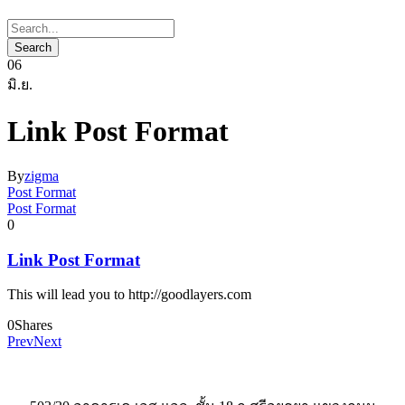
06
มิ.ย.
Link Post Format
By
zigma
Post Format
Post Format
0
Link Post Format
This will lead you to http://goodlayers.com
0
Shares
Prev
Next