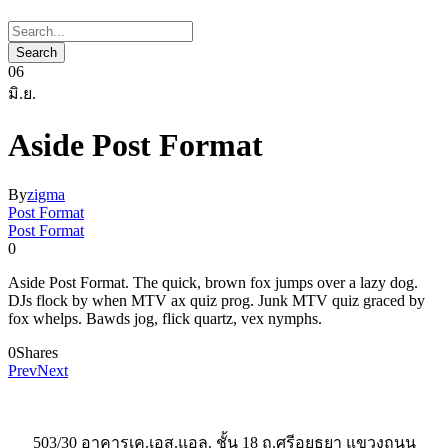
06
มิ.ย.
Aside Post Format
By
zigma
Post Format
Post Format
0
Aside Post Format. The quick, brown fox jumps over a lazy dog.
DJs flock by when MTV ax quiz prog. Junk MTV quiz graced by
fox whelps. Bawds jog, flick quartz, vex nymphs.
0
Shares
Prev
Next
503/30 อาคารเค.เอส.แอล. ชั้น 18 ถ.ศรีอยุธยา แขวงถนน