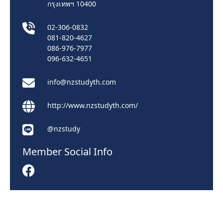
กรุงเทพฯ 10400
02-306-0832
081-820-4627
086-976-7977
096-632-4651
info@nzstudyth.com
http://www.nzstudyth.com/
@nzstudy
Member Social Info