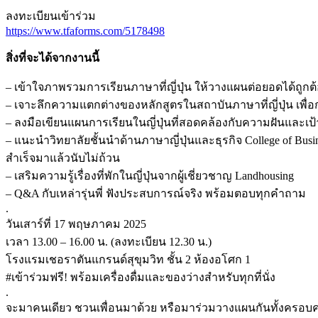
ลงทะเบียนเข้าร่วม
https://www.tfaforms.com/
5178498
สิ่งที่จะได้จากงานนี้
–
เข้าใจภาพรวมการเรียนภาษาที่ญี่
ปุ่น ให้วางแผนต่อยอดได้ถูก
–
เจาะลึกความแตกต่างของหลักสู
ตรในสถาบันภาษาที่ญี่ปุ่น เพื่
– ลงมือเขียนแผนการเรียนในญี่ปุ่
นที่สอดคล้องกับความฝันและเป้
– แนะนำวิทยาลัยชั้นนำด้านภาษาญี่
ปุ่นและธุรกิจ
College of Bus
สำเร็จมาแล้วนับไม่ถ้
วน
– เสริมความรู้เรื่องที่พักในญี่
ปุ่นจากผู้เชี่ยวชาญ
Landhousing
– Q&A
กับเหล่ารุ่นพี่ ฟังประสบการณ์จริง พร้อมตอบทุกคำถาม
.
วันเสาร์ที่
17
พฤษภาคม
2025
เวลา
13.00 – 16.00
น. (ลงทะเบียน
12.30
น.)
โรงแรมเชอราตันแกรนด์สุขุมวิท ชั้น
2
ห้องอโศก
1
#
เข้าร่วมฟรี! พร้อมเครื่องดื่มและของว่
างสำหรับทุกที่นั่ง
.
จะมาคนเดียว ชวนเพื่อนมาด้วย หรือมาร่วมวางแผนกันทั้งครอบค